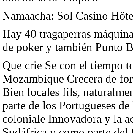
Namaacha: Sol Casino Hôt
Hay 40 tragaperras máquina
de poker y también Punto 
Que crie Se con el tiempo to
Mozambique Crecera de form
Bien locales fils, naturalme
parte de los Portugueses de 
coloniale Innovadora y la a
Sudáfrica y como parte del