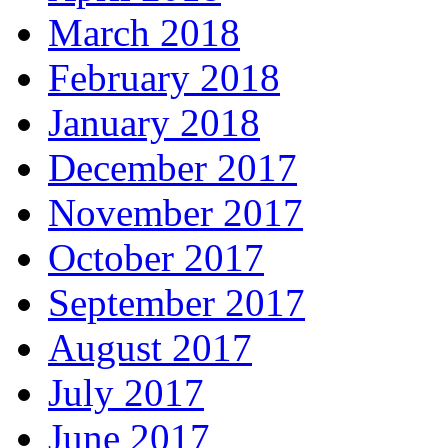
March 2018
February 2018
January 2018
December 2017
November 2017
October 2017
September 2017
August 2017
July 2017
June 2017