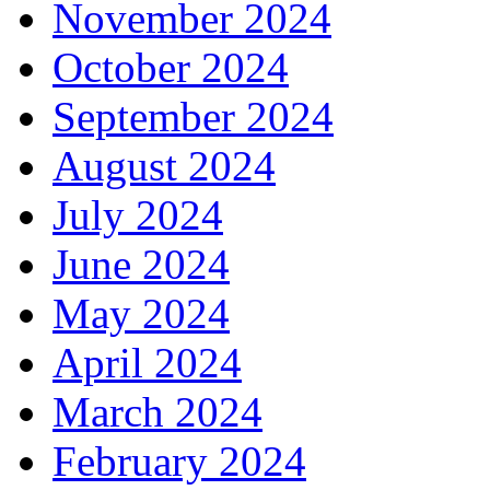
November 2024
October 2024
September 2024
August 2024
July 2024
June 2024
May 2024
April 2024
March 2024
February 2024