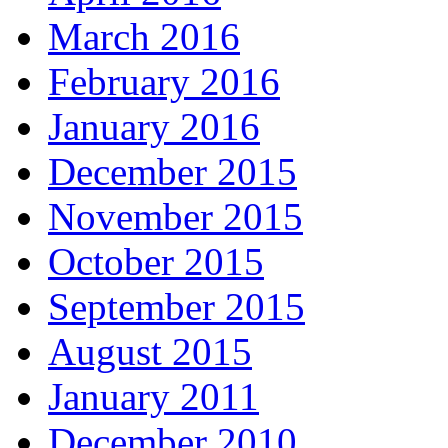
March 2016
February 2016
January 2016
December 2015
November 2015
October 2015
September 2015
August 2015
January 2011
December 2010