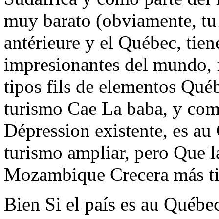
muy barato (obviamente, t
antérieure y el Québec, tien
impresionantes del mundo, f
tipos fils de elementos Qué
turismo Cae La baba, y como
Dépression existente, es au
turismo ampliar, pero Que la
Mozambique Crecera más t
Bien Si el país es au Québe