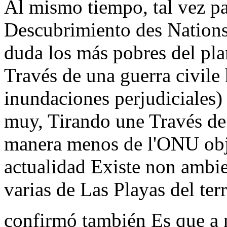
Al mismo tiempo, tal vez pa
Descubrimiento des Nations 
duda los más pobres del pla
Través de una guerra civile 
inundaciones perjudiciales)
muy, Tirando une Través de.
manera menos de l'ONU obje
actualidad Existe non ambien
varias de Las Playas del ter
confirmó también Es que a n