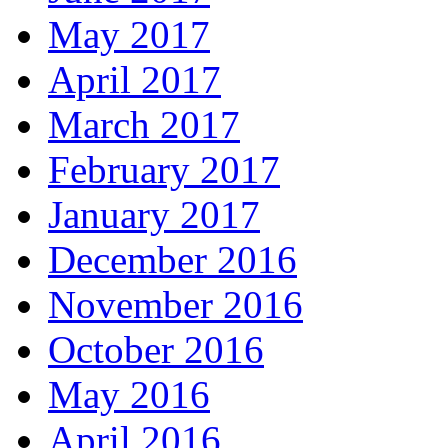
May 2017
April 2017
March 2017
February 2017
January 2017
December 2016
November 2016
October 2016
May 2016
April 2016