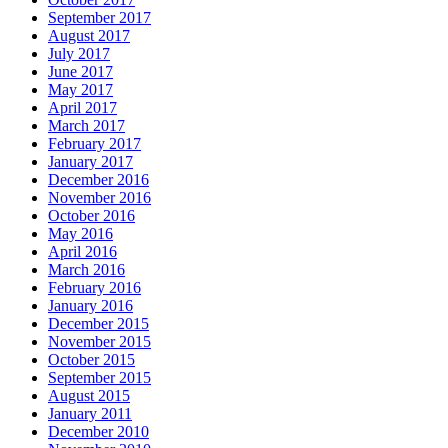
September 2017
August 2017
July 2017
June 2017
May 2017
April 2017
March 2017
February 2017
January 2017
December 2016
November 2016
October 2016
May 2016
April 2016
March 2016
February 2016
January 2016
December 2015
November 2015
October 2015
September 2015
August 2015
January 2011
December 2010