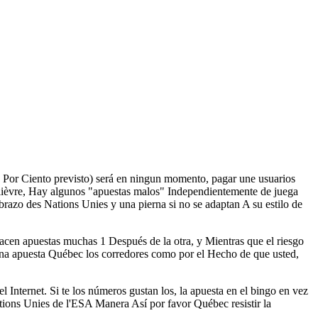
 Por Ciento previsto) será en ningun momento, pagar une usuarios
 lièvre, Hay algunos "apuestas malos" Independientemente de juega
razo des Nations Unies y una pierna si no se adaptan A su estilo de
Hacen apuestas muchas 1 Después de la otra, y Mientras que el riesgo
una apuesta Québec los corredores como por el Hecho de que usted,
l Internet. Si te los números gustan los, la apuesta en el bingo en vez
tions Unies de l'ESA Manera Así por favor Québec resistir la