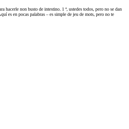
 hacerle non busto de intestino. 1 ª, ustedes todos, pero no se dan
Aquí es en pocas palabras – es simple de jeu de mots, pero no te