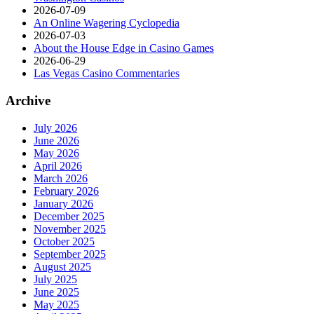
2026-07-09
An Online Wagering Cyclopedia
2026-07-03
About the House Edge in Casino Games
2026-06-29
Las Vegas Casino Commentaries
Archive
July 2026
June 2026
May 2026
April 2026
March 2026
February 2026
January 2026
December 2025
November 2025
October 2025
September 2025
August 2025
July 2025
June 2025
May 2025