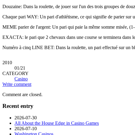
Douzaine: Dans la roulette, de jouer sur l'un des trois groupes de dou
Chaque pari WAY: Un pari d'athlétisme, ce qui signifie de parier sur u
MEME parier de l'argent: Un pari qui paie la même somme misée, (1-
EXACTA: le pari que 2 chevaux dans une course se terminera dans le 
Numéro à cinq LINE BET: Dans la roulette, un pari effectué sur un bl
2010
01
/21
CATEGORY
Casino
Write comment
Comment are closed.
Recent entry
2026-07-30
All About the House Edge in Casino Games
2026-07-10
Washington Casinos