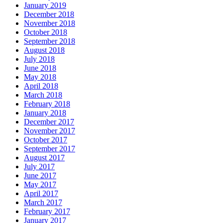
January 2019
December 2018
November 2018
October 2018
September 2018
August 2018
July 2018
June 2018
May 2018
April 2018
March 2018
February 2018
January 2018
December 2017
November 2017
October 2017
September 2017
August 2017
July 2017
June 2017
May 2017
April 2017
March 2017
February 2017
January 2017