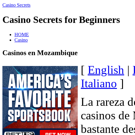
Casino Secrets
Casino Secrets for Beginners
HOME
Casino
Casinos en Mozambique
[
English
|
Italiano
]
La rareza d
casinos de
bastante de