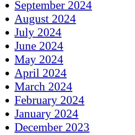
September 2024
August 2024
July 2024
June 2024
May 2024
April 2024
March 2024
February 2024
January 2024
December 2023