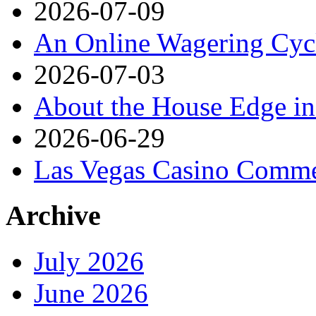
2026-07-09
An Online Wagering Cyc
2026-07-03
About the House Edge i
2026-06-29
Las Vegas Casino Comme
Archive
July 2026
June 2026