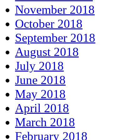
November 2018
October 2018
September 2018
August 2018
July 2018
June 2018
May 2018
April 2018
March 2018
February 2018