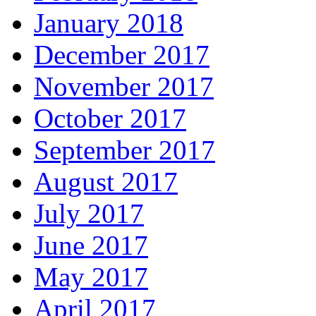
January 2018
December 2017
November 2017
October 2017
September 2017
August 2017
July 2017
June 2017
May 2017
April 2017