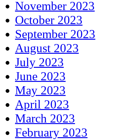
November 2023
October 2023
September 2023
August 2023
July 2023
June 2023
May 2023
April 2023
March 2023
February 2023